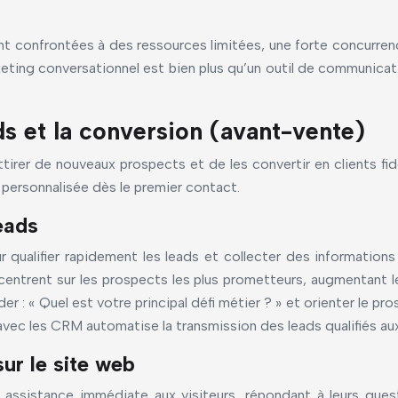
 confrontées à des ressources limitées, une forte concurrenc
eting conversationnel est bien plus qu’un outil de communicatio
s et la conversion (avant-vente)
irer de nouveaux prospects et de les convertir en clients fid
 personnalisée dès le premier contact.
leads
ualifier rapidement les leads et collecter des informations 
ntrent sur les prospects les plus prometteurs, augmentant leu
er : « Quel est votre principal défi métier ? » et orienter le 
avec les CRM automatise la transmission des leads qualifiés aux
ur le site web
e assistance immédiate aux visiteurs, répondant à leurs ques