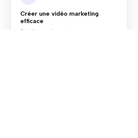
Créer une vidéo marketing
efficace
Bénéficiez d’un puissant moyen pour
promouvoir votre entreprise.