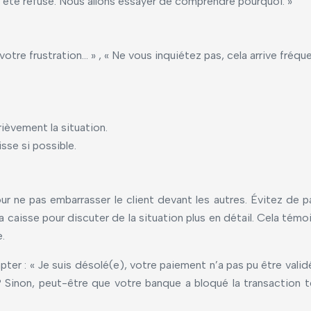
 a été refusé. Nous allons essayer de comprendre pourquoi. »
votre frustration… » , « Ne vous inquiétez pas, cela arrive fré
rièvement la situation.
sse si possible.
our ne pas embarrasser le client devant les autres. Évitez de 
la caisse pour discuter de la situation plus en détail. Cela tém
.
r : « Je suis désolé(e), votre paiement n’a pas pu être validé. 
? Sinon, peut-être que votre banque a bloqué la transaction 